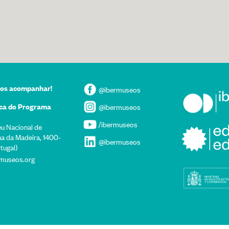
nos acompanhar!
@ibermuseos
ca do Programa
@ibermuseos
/ibermuseos
eu Nacional de
lha da Madeira, 1400-
@ibermuseos
tugal)
museos.org